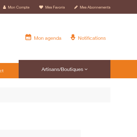
Mon Compte
Mes Favoris
Mes Abonnements
Mon agenda
Notifications
Artisans/Boutiques
ct