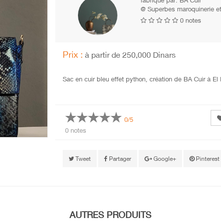
fabriqué par:
BA Cuir
@ Superbes maroquinerie et 
0 notes
Prix :
à partir de 250,000 Dinars
Sac en cuir bleu effet python, création de BA Cuir à El
0/5
0 notes
Tweet
Partager
Google+
Pinterest
AUTRES PRODUITS