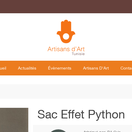
ueil
Actualités
Évènements
Artisans D'Art
Conta
Sac Effet Python