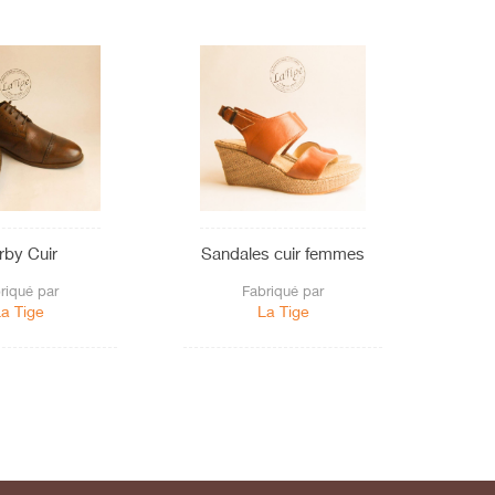
rby Cuir
Sandales cuir femmes
Bo
riqué par
Fabriqué par
a Tige
La Tige