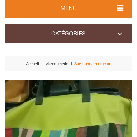
MENU
CATÉGORIES
Accueil
Maroquinerie
Sac bande margoum