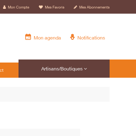
Mon Compte
Mes Favoris
Mes Abonnements
Mon agenda
Notifications
Artisans/Boutiques
ct