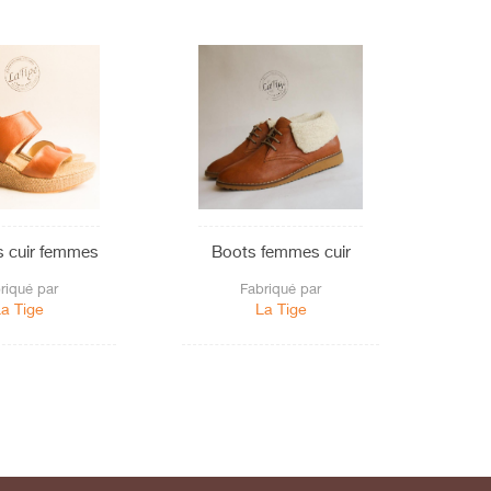
s cuir femmes
Boots femmes cuir
riqué par
Fabriqué par
a Tige
La Tige
Pa