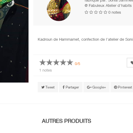
fabriqué par:
Sonia Jammel
@ Fabuleux Atelier d'habits 
0 notes
Kadroun de Hammamet, confection de l'atelier de Soni
0/5
1 notes
Tweet
Partager
Google+
Pinterest
AUTRES PRODUITS