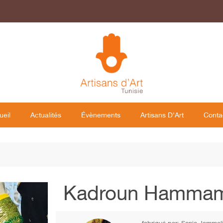
ueil
Actualités
Évènements
Artisans D'Art
Conta
Kadroun Hamma