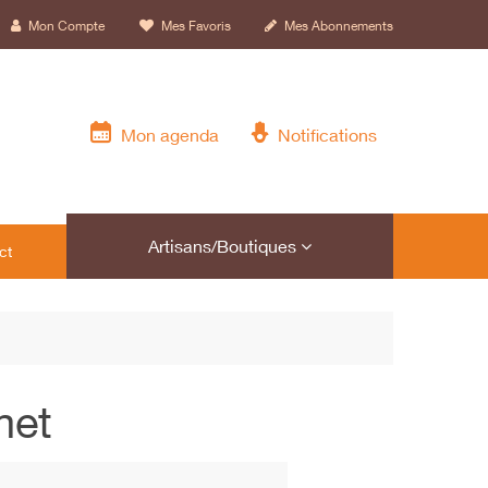
Mon Compte
Mes Favoris
Mes Abonnements
Mon agenda
Notifications
Artisans/Boutiques
ct
met