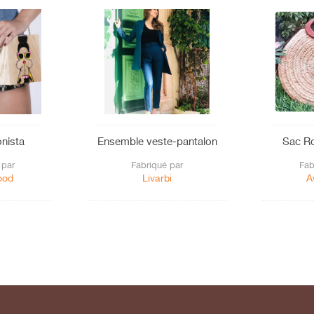
onista
Ensemble veste-pantalon
Sac Ro
 par
Fabriqué par
Fab
ood
Livarbi
A