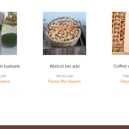
de barbarie
Abricot bio arbi
Coffret 
 par
Vendu par
Fab
roline
Ferme Bio Sayem
Dey