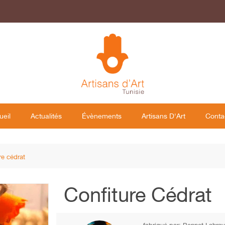
ueil
Actualités
Évènements
Artisans D'Art
Conta
re cédrat
Confiture Cédrat