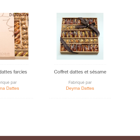
dattes farcies
Coffret dattes et sésame
Figues
riqué par
Fabriqué par
ma Dattes
Deyma Dattes