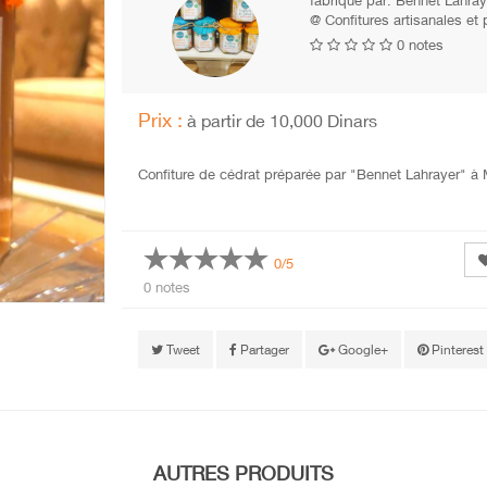
fabriqué par:
Bennet Lahray
@ Confitures artisanales et 
0 notes
Prix :
à partir de 10,000 Dinars
Confiture de cédrat préparée par "Bennet Lahrayer" à 
0/5
0 notes
Tweet
Partager
Google+
Pinterest
AUTRES PRODUITS