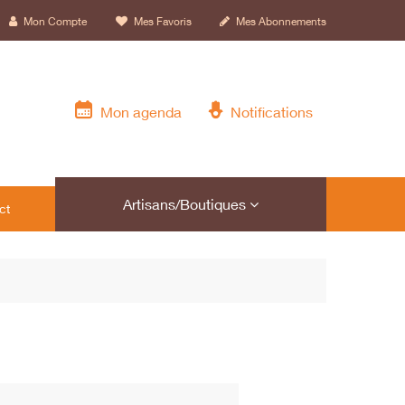
Mon Compte
Mes Favoris
Mes Abonnements
Mon agenda
Notifications
Artisans/Boutiques
ct