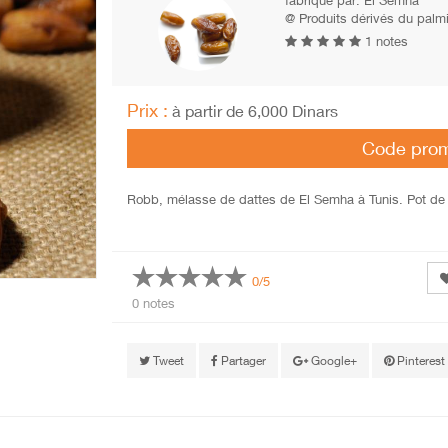
fabriqué par:
El Semha
@ Produits dérivés du palmie
1 notes
Prix :
à partir de 6,000 Dinars
Code pro
Robb, mélasse de dattes de El Semha à Tunis. Pot de 
0/5
0 notes
Tweet
Partager
Google+
Pinterest