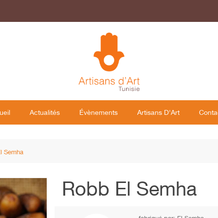
ueil
Actualités
Évènements
Artisans D'Art
Conta
l Semha
Robb El Semha