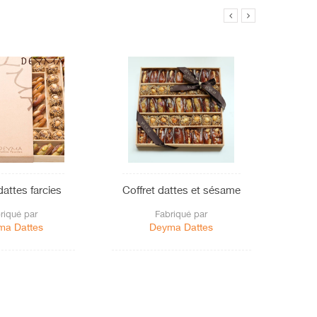
dattes farcies
Coffret dattes et sésame
Figues
riqué par
Fabriqué par
ma Dattes
Deyma Dattes