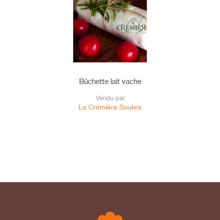
Bûchette lait vache
Vendu par
La Crémière Soukra