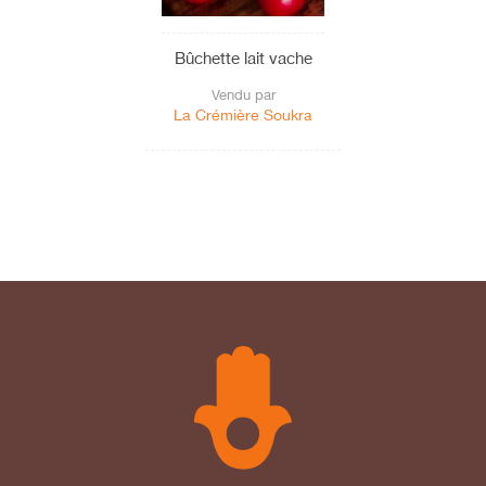
Bûchette lait vache
Vendu par
La Crémière Soukra