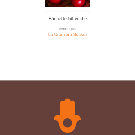
Bûchette lait vache
Vendu par
La Crémière Soukra