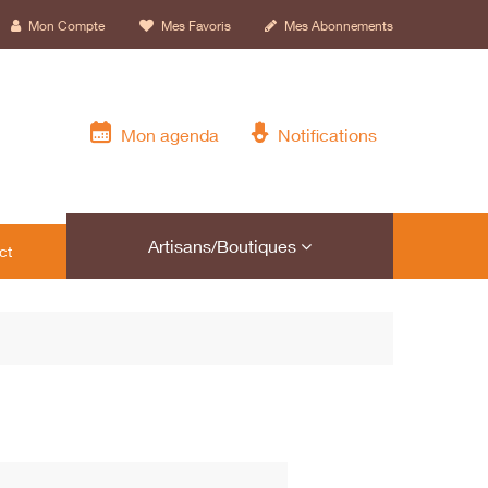
Mon Compte
Mes Favoris
Mes Abonnements
Mon agenda
Notifications
Artisans/Boutiques
ct