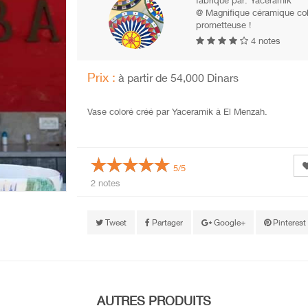
fabriqué par:
Yaceramik
@ Magnifique céramique colo
prometteuse !
4 notes
Prix :
à partir de 54,000 Dinars
Vase coloré créé par Yaceramik à El Menzah.
5/5
2 notes
Tweet
Partager
Google+
Pinterest
AUTRES PRODUITS