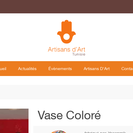
ueil
Actualités
Évènements
Artisans D'Art
Conta
Vase Coloré