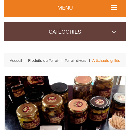
MENU
CATÉGORIES
Accueil
Produits du Terroir
Terroir divers
Artichauts grillés