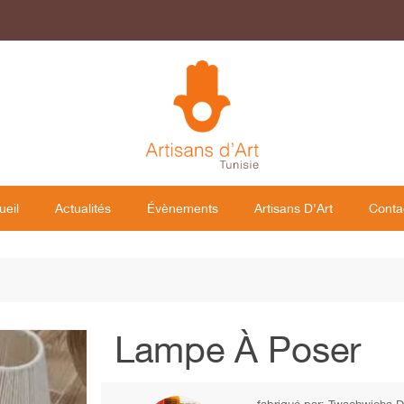
ueil
Actualités
Évènements
Artisans D'Art
Conta
Lampe À Poser