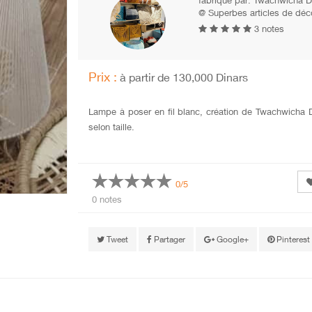
fabriqué par:
Twachwicha D
@ Superbes articles de dé
3 notes
Prix :
à partir de 130,000 Dinars
Lampe à poser en fil blanc, création de Twachwicha D
selon taille.
0/5
0 notes
Tweet
Partager
Google+
Pinterest