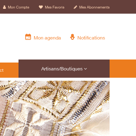
Mon Compte
Mes Favoris
Mes Abonnements
Mon agenda
Notifications
Artisans/Boutiques
ct