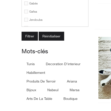
Gabès
Gafsa
Jendouba
Kairouan
Réinitialiser
Kasserine
Kébili
Mots-clés
Le Kef
Mahdia
Tunis
Decoration D'interieur
Manouba
Habillement
Médenine
Produits De Terroir
Ariana
Monastir
Bijoux
Nabeul
Marsa
Nabeul
Arts De La Table
Boutique
Sfax
Sidi Bouzid