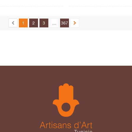
1
2
3
...
367