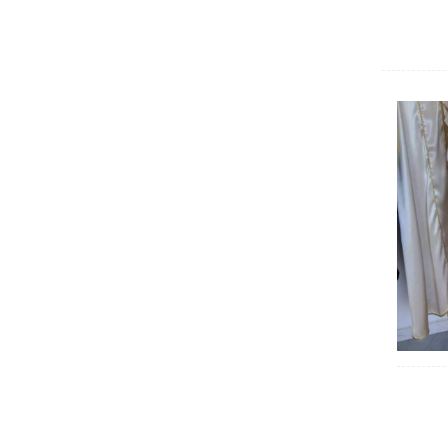
Siliana
Sousse
Tataouine
Tozeur
Tunis
Zaghouan