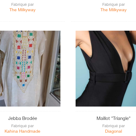
Fabriqué par
Fabriqué par
The Milkyway
The Milkyway
Jebba Brodée
Maillot "Triangle"
Fabriqué par
Fabriqué par
Kahina Handmade
Diagonal