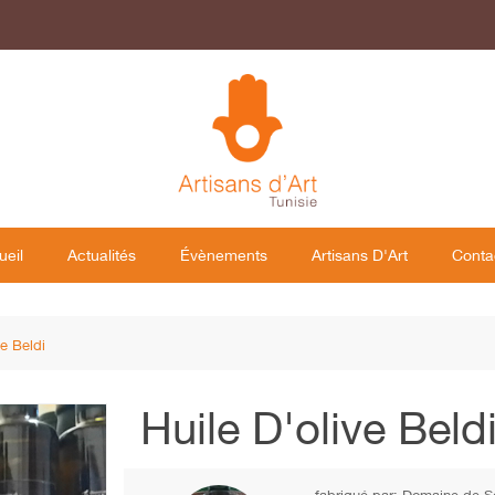
ueil
Actualités
Évènements
Artisans D'Art
Conta
ve Beldi
Huile D'olive Beld