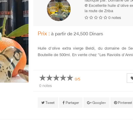
fabriqué par:
Domaine de S
@ Excellente huile d'olive 
la route de Zriba
0 notes
Prix :
à partir de 24,500 Dinars
Huile d'olive extra vierge Beldi, du domaine de S
Bouteille de 500ml. En vente chez "Les Raviolis d'Anni
0/5
0 notes
Tweet
Partager
Google+
Pinterest