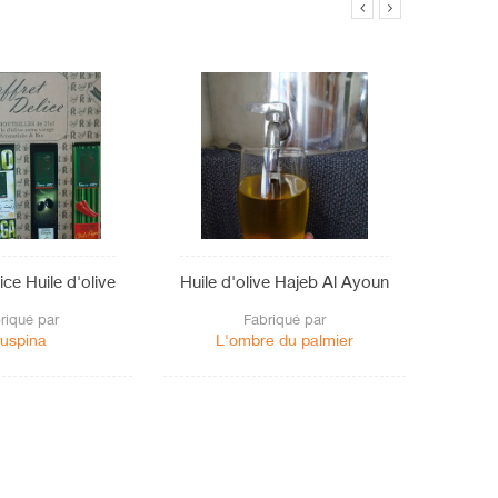
ice Huile d'olive
Huile d'olive Hajeb Al Ayoun
Hu
riqué par
Fabriqué par
uspina
L'ombre du palmier