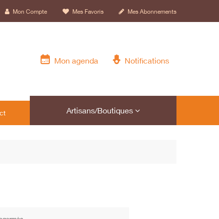
Mon Compte
Mes Favoris
Mes Abonnements
Mon agenda
Notifications
Artisans/Boutiques
ct
i