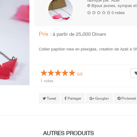
fabriqué par:
Azali
@ Bijoux jeunes, sympas et 
0 notes
Prix :
à partir de 25,000 Dinars
Collier papillon rose en plexiglas, création de Azali à S
5/5
1 notes
Tweet
Partager
Google+
Pinterest
AUTRES PRODUITS