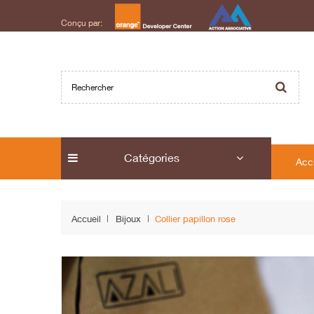
Conçu par:
Catégories
Acc
Accueil
Bijoux
Collier papillon rose