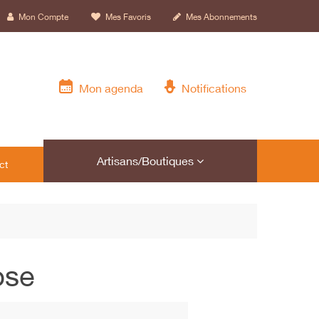
Mon Compte
Mes Favoris
Mes Abonnements
Mon agenda
Notifications
Artisans/Boutiques
ct
ose