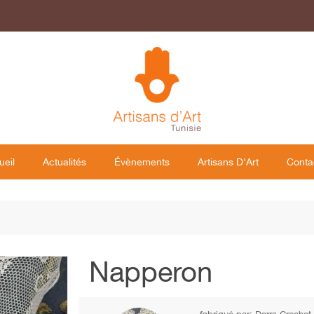
ueil
Actualités
Évènements
Artisans D'Art
Conta
Napperon