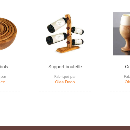
 bols
Support bouteille
Co
 par
Fabriqué par
Fab
eco
Olea Deco
Ol