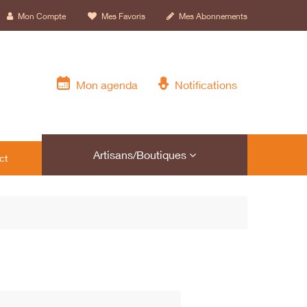
Mon Compte
Mes Favoris
Mes Abonnements
Mon agenda
Notifications
Artisans/Boutiques
ct