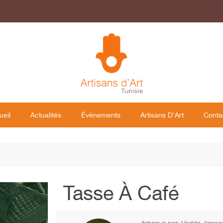
ueil
Actualités
Évènements
Artisans D'Art
Conta
Tasse À Café