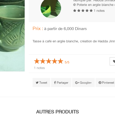
fabriqué par:
Hadda Jinnaou
@ Poterie en argile blanche
1 notes
Prix :
à partir de 6,000 Dinars
Tasse à café en argile blanche, création de Hadda Jin
5/5
1 notes
Tweet
Partager
Google+
Pinterest
AUTRES PRODUITS