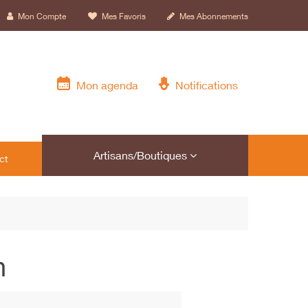
Mon Compte
Mes Favoris
Mes Abonnements
Mon agenda
Notifications
Artisans/Boutiques
ct
n