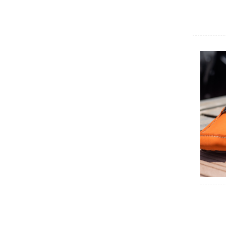
Siliana
Sousse
Tataouine
Tozeur
Tunis
Zaghouan