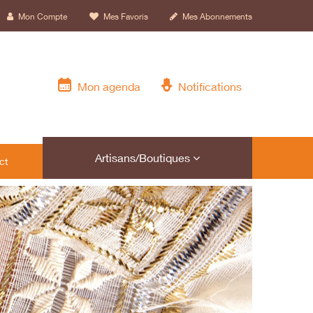
Mon Compte
Mes Favoris
Mes Abonnements
Mon agenda
Notifications
Artisans/Boutiques
ct