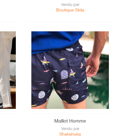
Vendu par
Boutique Skila
Maillot Homme
Vendu par
Shakshuka