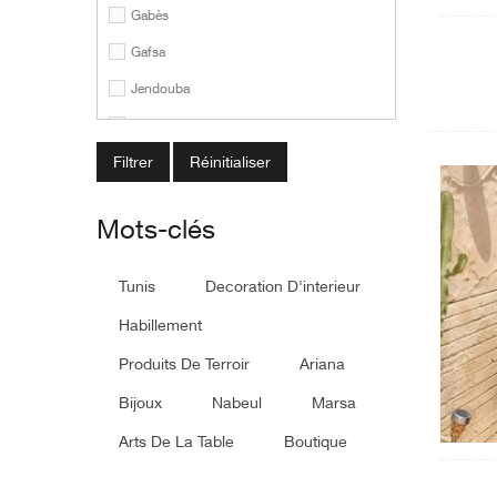
Gabès
Gafsa
Jendouba
Kairouan
Réinitialiser
Kasserine
Kébili
Mots-clés
Le Kef
Mahdia
Tunis
Decoration D'interieur
Manouba
Habillement
Médenine
Produits De Terroir
Ariana
Monastir
Bijoux
Nabeul
Marsa
Nabeul
Arts De La Table
Boutique
Sfax
Sidi Bouzid