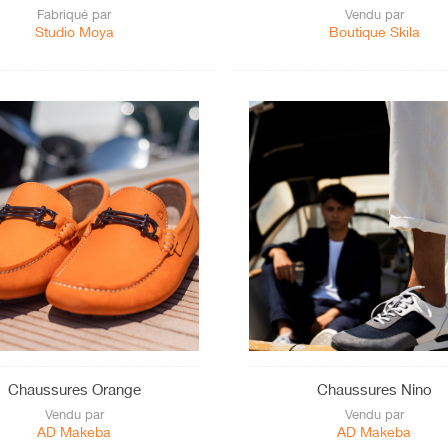
Fabriqué par
Vendu par
Studio Moya
Boutique Skila
Chaussures Orange
Chaussures Nino
Vendu par
Vendu par
AD Makeba
AD Makeba