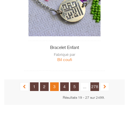
Bracelet Enfant
Fabriqué par
Bil coufi
1
2
3
4
5
...
278
Résultats 19 - 27 sur 2499.