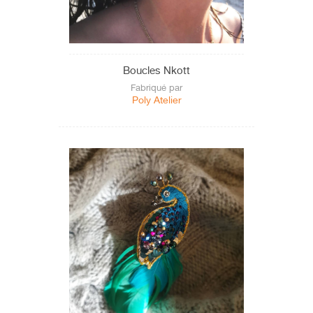
Tataouine
Tozeur
Tunis
Boucles Nkott
Zaghouan
Fabriqué par
Poly Atelier