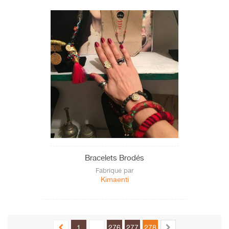
Bracelets Brodés
Fabriqué par
Kimaenti
1
...
276
277
278