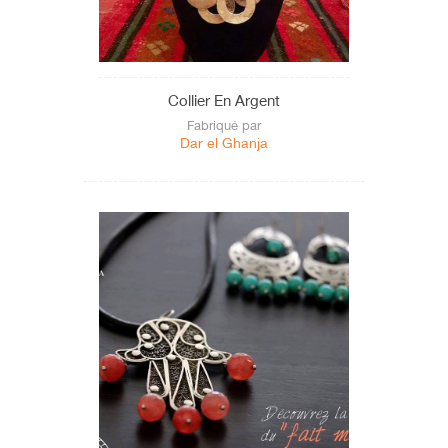
Tataouine
Tozeur
Tunis
Collier En Argent
Zaghouan
Fabriqué par
Dar el Ghanja