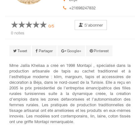
+21698247832
S'abonner
0/5
0 notes
Tweet
Partager
Google+
Pinterest
Mme Jalila Kheliaa a créé en 1998 Montapi , spécialisé dans la
production artisanale de tapis au cachet traditionnel et à
l’esthétique moderne : klim, margoum, tapis et accessoires de
décoration à Béja, dans le nord-ouest de la Tunisie. Elle a reçu en
2005 le prix présidentiel de l’entreprise émancipatrice des filles
rurales tunisiennes suite à la dynamique créée, la création
d’emplois dans les zones défavorisées et l’autonomisation des
femmes rurales. Les pratiques de production traditionnelles de
tissage artisanal ont été améliorées et les produits en eux-mêmes
innovés. Les modèles sont contemporains, lin, laine, coton tissés
ont une griffe Montapi remarquable.