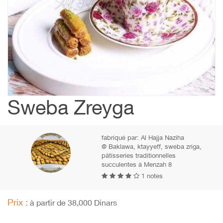
Sweba Zreyga
fabriqué par:
Al Hajja Naziha
@ Baklawa, ktayyeff, sweba zriga,
pâtisseries traditionnelles
succulentes à Menzah 8
1 notes
Prix :
à partir de 38,000 Dinars