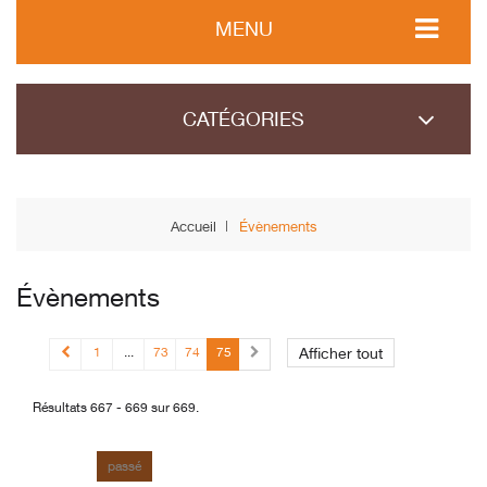
MENU
CATÉGORIES
Accueil
Évènements
Évènements
1
...
73
74
75
Afficher tout
Résultats 667 - 669 sur 669.
passé