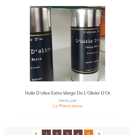
Huile D'olive Extra Vierge De L'Olivier D'Or
Vendu par
La Phenicienne
1
2
3
4
5