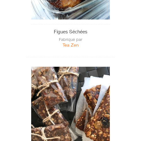
Tataouine
Tozeur
Tunis
Figues Séchées
Zaghouan
Fabriqué par
Tea Zen