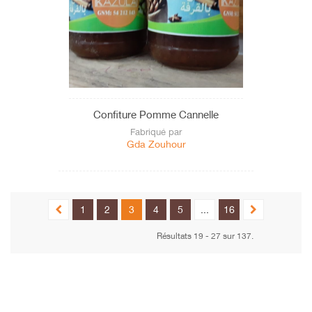
Confiture Pomme Cannelle
Fabriqué par
Gda Zouhour
1
2
3
4
5
...
16
Résultats 19 - 27 sur 137.