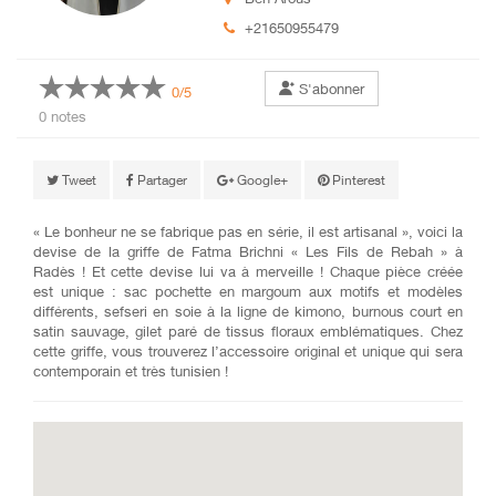
+21650955479
S'abonner
0/5
0 notes
Tweet
Partager
Google+
Pinterest
« Le bonheur ne se fabrique pas en série, il est artisanal », voici la
devise de la griffe de Fatma Brichni « Les Fils de Rebah » à
Radès ! Et cette devise lui va à merveille ! Chaque pièce créée
est unique : sac pochette en margoum aux motifs et modèles
différents, sefseri en soie à la ligne de kimono, burnous court en
satin sauvage, gilet paré de tissus floraux emblématiques. Chez
cette griffe, vous trouverez l’accessoire original et unique qui sera
contemporain et très tunisien !