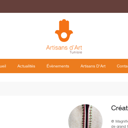
ueil
Actualités
Évènements
Artisans D'Art
Conta
Créat
@ Magnifi
de grand 