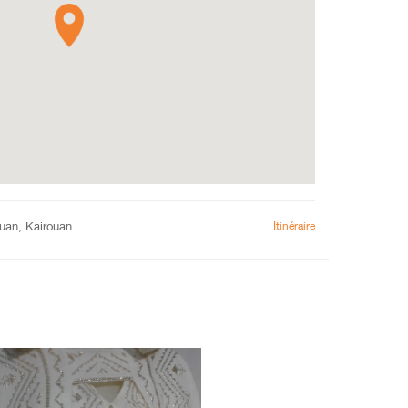
uan, Kairouan
Itinéraire