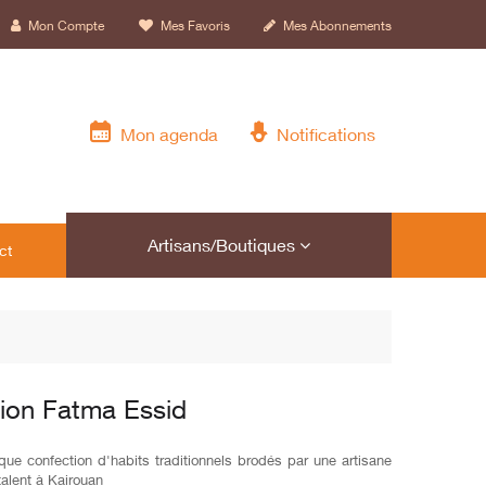
Mon Compte
Mes Favoris
Mes Abonnements
Mon agenda
Notifications
Artisans/Boutiques
ct
ion Fatma Essid
que confection d'habits traditionnels brodés par une artisane
talent à Kairouan