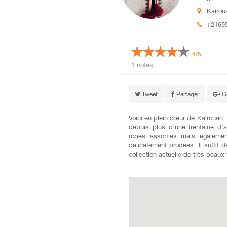
Kairou
+2165
4/5
1 notes
Tweet
Partager
G
Voici en plein cœur de Kairouan, 
depuis plus d’une trentaine d
robes assorties mais égaleme
délicatement brodées. Il suffit 
collection actuelle de très beaux