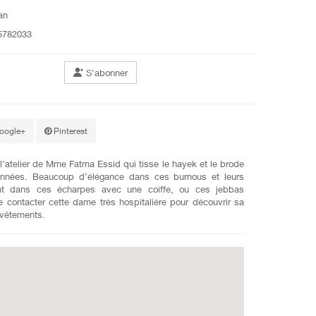
an
5782033
S'abonner
oogle+
Pinterest
l’atelier de Mme Fatma Essid qui tisse le hayek et le brode
’années. Beaucoup d’élégance dans ces burnous et leurs
nt dans ces écharpes avec une coiffe, ou ces jebbas
de contacter cette dame très hospitalière pour découvrir sa
 vêtements.