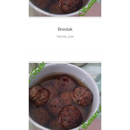
Tataouine
Tozeur
Tunis
Bnedak
Zaghouan
Vendu par