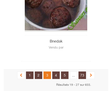
Bnedak
Vendu par
1
2
3
4
5
...
73
Résultats 19 - 27 sur 655.